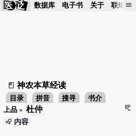
医 砭
menu
数据库
电子书
关于
联络我
神农本草经读
book_2
目录
拼音
搜寻
书介
hearing
杜仲
上品
»
bubble_chart
内容