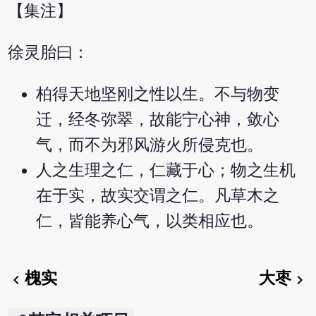
【集注】
徐灵胎曰：
柏得天地坚刚之性以生。不与物变
迁，经冬弥翠，故能宁心神，敛心
气，而不为邪风游火所侵克也。
人之生理之仁，仁藏于心；物之生机
在于实，故实交谓之仁。凡草木之
仁，皆能养心气，以类相应也。
槐实
大枣
chevron_left
chevron_right