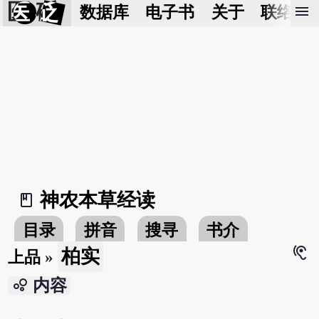
医 砭
menu
数据库
电子书
关于
联络我
神农本草经读
book_2
目录
拼音
搜寻
书介
hearing
柏实
上品
»
bubble_chart
内容