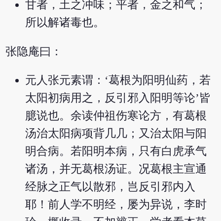
甘者，土之冲味；平者，金之和气；
所以解诸毒也。
张隐庵曰：
元人张元素谓：‘葛根为阳明仙药，若
太阳初病用之，反引邪入阳明等论’皆
臆说也。余读仲祖伤寒论方，有葛根
汤治太阳病项背几几；又治太阳与阳
明合病。若阳明本病，只有白虎承气
诸汤，并无葛根汤证。况葛根主宣通
经脉之正气以散邪，岂反引邪内入
耶！前人学不明经，屡为异说，李时