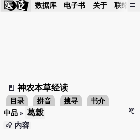
医 砭
menu
数据库
电子书
关于
联络我
神农本草经读
book_2
目录
拼音
搜寻
书介
hearing
葛榖
中品
»
bubble_chart
内容