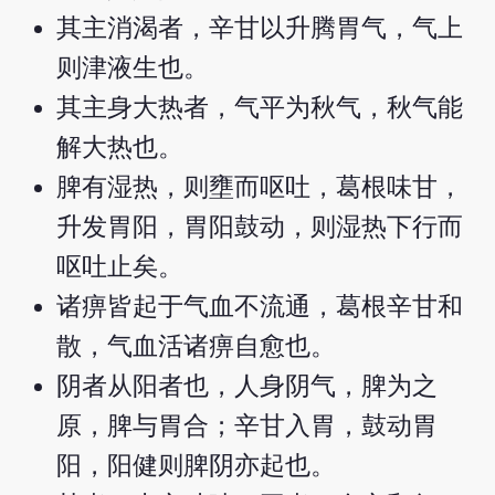
其主消渴者，辛甘以升腾胃气，气上
则津液生也。
其主身大热者，气平为秋气，秋气能
解大热也。
脾有湿热，则壅而呕吐，葛根味甘，
升发胃阳，胃阳鼓动，则湿热下行而
呕吐止矣。
诸痹皆起于气血不流通，葛根辛甘和
散，气血活诸痹自愈也。
阴者从阳者也，人身阴气，脾为之
原，脾与胃合；辛甘入胃，鼓动胃
阳，阳健则脾阴亦起也。