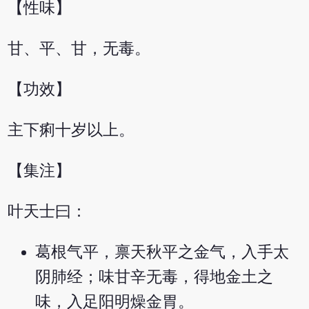
【性味】
甘、平、甘，无毒。
【功效】
主下痢十岁以上。
【集注】
叶天士曰：
葛根气平，禀天秋平之金气，入手太
阴肺经；味甘辛无毒，得地金土之
味，入足阳明燥金胃。