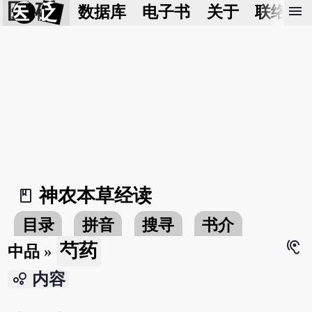
医 砭
menu
数据库
电子书
关于
联络我
神农本草经读
book_2
目录
拼音
搜寻
书介
hearing
芍药
中品
»
bubble_chart
内容