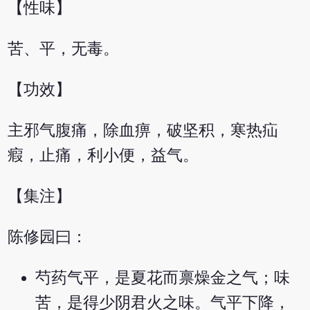
【性味】
苦、平，无毒。
【功效】
主邪气腹痛，除血痹，破坚积，寒热疝
瘕，止痛，利小便，益气。
【集注】
陈修园曰：
芍药气平，是夏花而禀燥金之气；味
苦，是得少阴君火之味。气平下降，