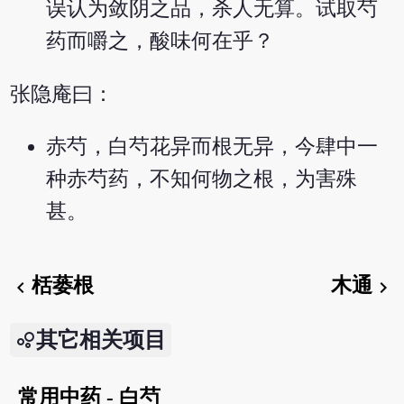
误认为敛阴之品，杀人无算。试取芍
药而嚼之，酸味何在乎？
张隐庵曰：
赤芍，白芍花异而根无异，今肆中一
种赤芍药，不知何物之根，为害殊
甚。
栝蒌根
木通
chevron_left
chevron_right
其它相关项目
常用中药 - 白芍