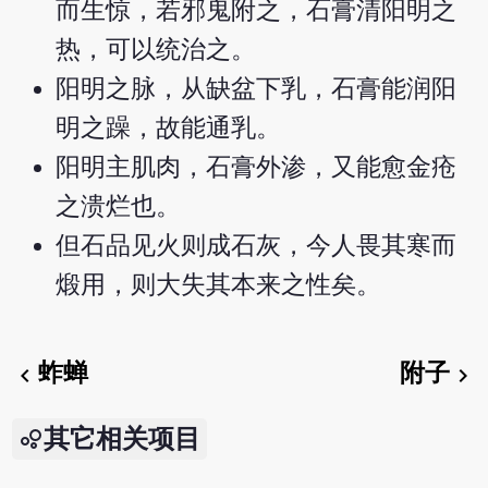
而生惊，若邪鬼附之，石膏清阳明之
热，可以统治之。
阳明之脉，从缺盆下乳，石膏能润阳
明之躁，故能通乳。
阳明主肌肉，石膏外渗，又能愈金疮
之溃烂也。
但石品见火则成石灰，今人畏其寒而
煅用，则大失其本来之性矣。
蚱蝉
附子
chevron_left
chevron_right
其它相关项目