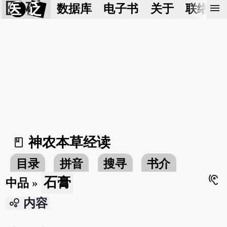
医 砭
menu
数据库
电子书
关于
联络我
神农本草经读
book_2
目录
拼音
搜寻
书介
hearing
石膏
中品
»
bubble_chart
内容