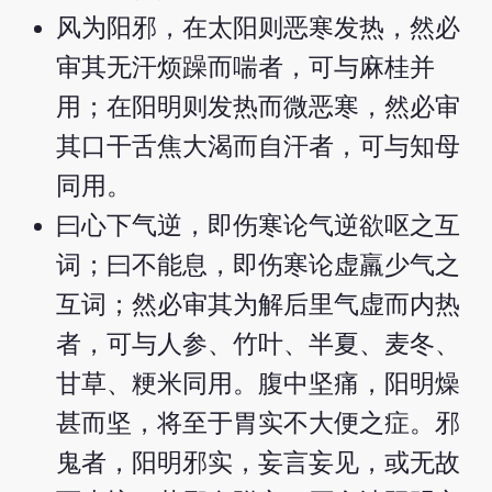
风为阳邪，在太阳则恶寒发热，然必
审其无汗烦躁而喘者，可与麻桂并
用；在阳明则发热而微恶寒，然必审
其口干舌焦大渴而自汗者，可与知母
同用。
曰心下气逆，即伤寒论气逆欲呕之互
词；曰不能息，即伤寒论虚羸少气之
互词；然必审其为解后里气虚而内热
者，可与人参、竹叶、半夏、麦冬、
甘草、粳米同用。腹中坚痛，阳明燥
甚而坚，将至于胃实不大便之症。邪
鬼者，阳明邪实，妄言妄见，或无故