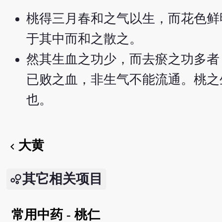
桃得三月春和之气以生，而花色鲜
于其中而和之散之。
然其生血之功少，而去瘀之功多者
已败之血，非生气不能流通。桃之
也。
大黄
chevron_left
其它相关项目
常用中药 - 桃仁