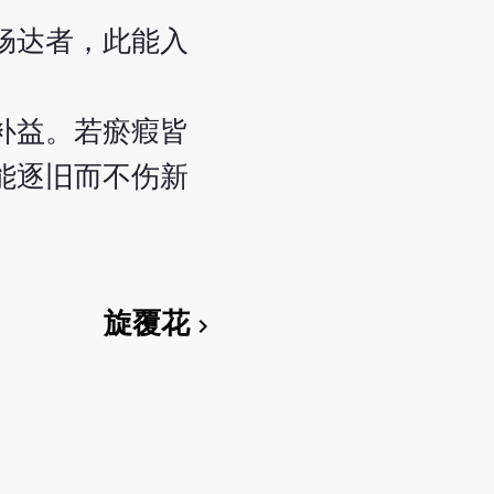
畅达者，此能入
补益。若瘀瘕皆
能逐旧而不伤新
旋覆花
chevron_right