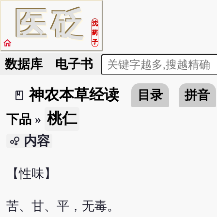
医
砭
沈
药
home
子
数据库
电子书
神农本草经读
目录
拼音
book_2
桃仁
下品
»
内容
bubble_chart
【性味】
苦、甘、平，无毒。