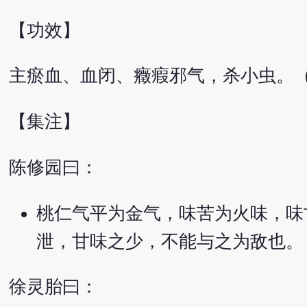
【功效】
主瘀血、血闭、癥瘕邪气，杀小虫。
【集注】
陈修园曰：
桃仁气平为金气，味苦为火味，味
泄，甘味之少，不能与之为敌也。
徐灵胎曰：