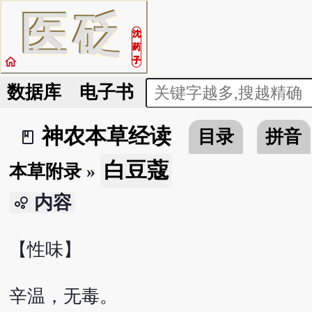
医
砭
沈
药
home
子
数据库
电子书
神农本草经读
目录
拼音
book_2
白豆蔻
本草附录
»
内容
bubble_chart
【性味】
辛温，无毒。