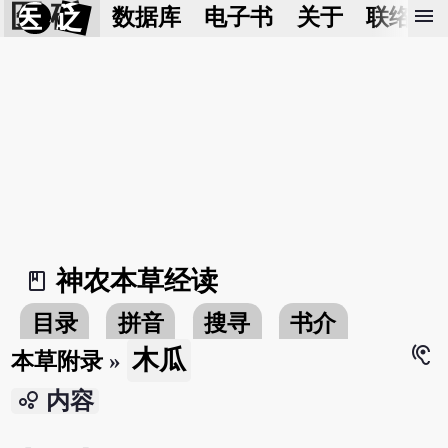
医 砭
menu
数据库
电子书
关于
联络我
神农本草经读
book_2
目录
拼音
搜寻
书介
hearing
木瓜
本草附录
»
bubble_chart
内容