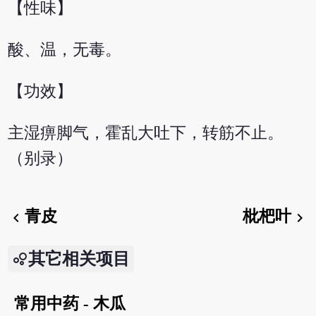
【性味】
酸、温，无毒。
【功效】
主湿痹脚气，霍乱大吐下，转筋不止。
（别录）
青皮
枇杷叶
chevron_left
chevron_right
其它相关项目
常用中药 - 木瓜