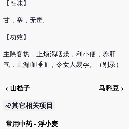
【性味】
甘，寒，无毒。
【功效】
主除客热，止烦渴咽燥，利小便，养肝
气，止漏血唾血，令女人易孕。（别录）
山楂子
马料豆
chevron_left
chevron_right
其它相关项目
常用中药 - 浮小麦