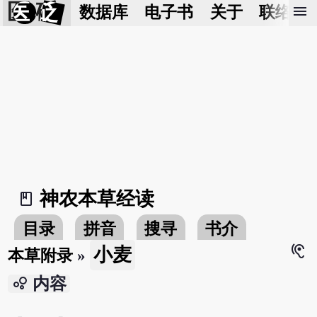
医 砭
menu
数据库
电子书
关于
联络我
神农本草经读
book_2
目录
拼音
搜寻
书介
hearing
小麦
本草附录
»
bubble_chart
内容