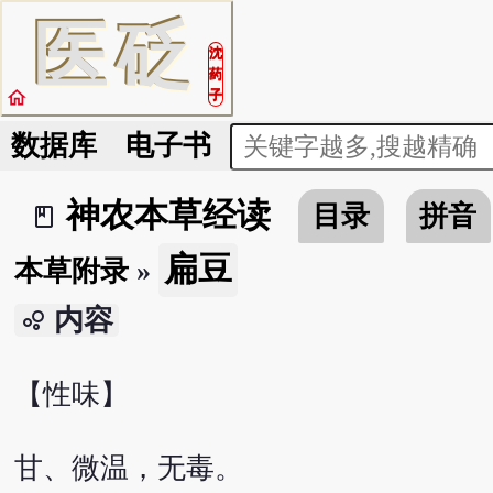
医
砭
沈
药
home
子
数据库
电子书
神农本草经读
目录
拼音
book_2
扁豆
本草附录
»
内容
bubble_chart
【性味】
甘、微温，无毒。