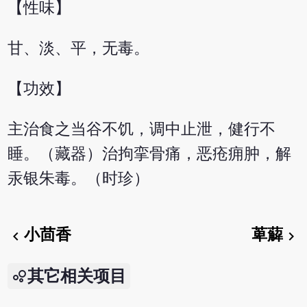
【性味】
甘、淡、平，无毒。
【功效】
主治食之当谷不饥，调中止泄，健行不
睡。（藏器）治拘挛骨痛，恶疮痈肿，解
汞银朱毒。（时珍）
小茴香
萆薢
chevron_left
chevron_right
其它相关项目