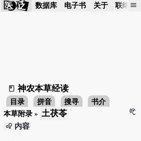
医 砭
menu
数据库
电子书
关于
联络我
神农本草经读
book_2
目录
拼音
搜寻
书介
hearing
土茯苓
本草附录
»
bubble_chart
内容