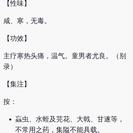
【性味】
咸、寒，无毒。
【功效】
主疗寒热头痛，温气。童男者尤良。（别
录）
【集注】
按：
蝱虫、水蛭及芫花、大戟、甘遂等，
不常用之药，集隘不能具载。