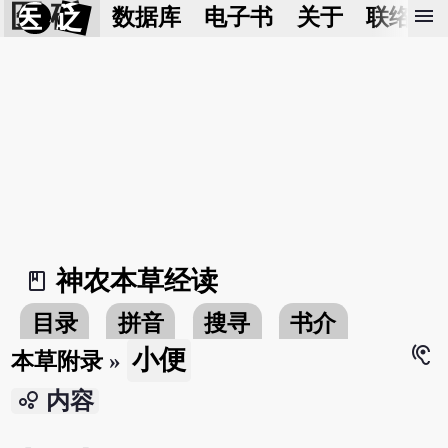
医 砭
menu
数据库
电子书
关于
联络我
神农本草经读
book_2
目录
拼音
搜寻
书介
hearing
小便
本草附录
»
bubble_chart
内容