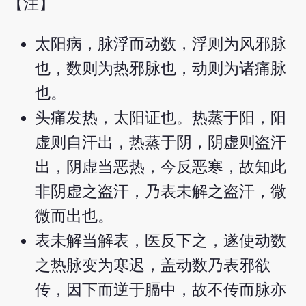
【注】
太阳病，脉浮而动数，浮则为风邪脉
也，数则为热邪脉也，动则为诸痛脉
也。
头痛发热，太阳证也。热蒸于阳，阳
虚则自汗出，热蒸于阴，阴虚则盗汗
出，阴虚当恶热，今反恶寒，故知此
非阴虚之盗汗，乃表未解之盗汗，微
微而出也。
表未解当解表，医反下之，遂使动数
之热脉变为寒迟，盖动数乃表邪欲
传，因下而逆于膈中，故不传而脉亦