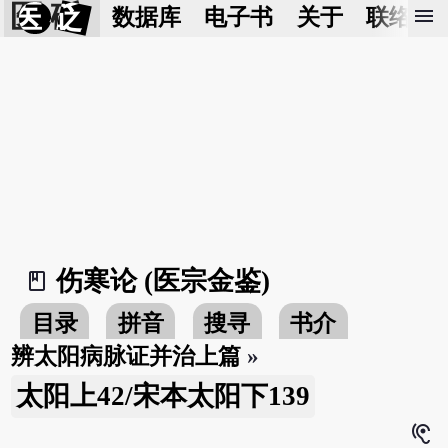
医 砭
menu
数据库
电子书
关于
联络我
伤寒论 (医宗金鉴)
book_2
目录
拼音
搜寻
书介
辨太阳病脉证并治上篇
»
太阳上42/宋本太阳下139
hearing