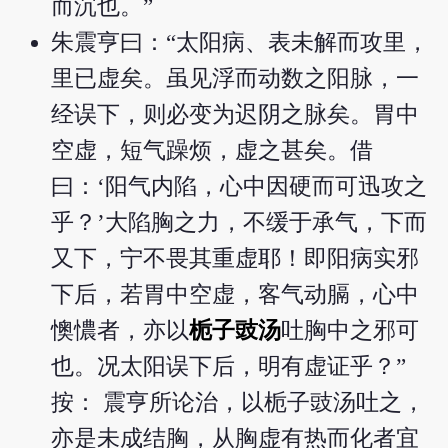
而沉也。”
朱震亨曰：“太阳病、表未解而攻里，
里已虚矣。虽见浮而动数之阳脉，一
经误下，则必变为迟阴之脉矣。胃中
空虚，短气躁烦，虚之甚矣。借
曰：‘阳气内陷，心中因硬而可迅攻之
乎？’大陷胸之力，不缓于承气，下而
又下，宁不畏其重虚耶！即阳病实邪
下后，若胃中空虚，客气动膈，心中
懊憹者，亦以
栀子豉汤
吐胸中之邪可
也。况太阳误下后，明有虚证乎？”
按： 震亨所论治，以栀子豉汤吐之，
亦是未成结胸，从胸虚有热而化者宜