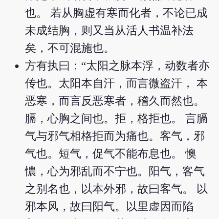
也。 若从胸虚有寒而化者，不论已成
未成结胸，则又当从活人书温补法
矣，不可混施也。
方有执曰：“太阳之脉本浮，动数者亦
传也。太阳本自汗，而言微盗汗， 本
恶寒，而言反恶寒者，稽久而然也。
膈，心胸之间也。拒，格拒也。 言膈
气与邪气相格拒而为痛也。客气，邪
气也。短气，促气不能布息也。 懊
憹，心为邪乱而不宁也。阳气，客气
之别名也，以本外邪，故曰客气。 以
邪本风，故曰阳气。以里虚因而陷