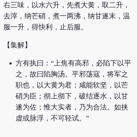
右三味，以水六升，先煮大黄，取二升，
去滓，纳芒硝，煮一两沸，纳甘遂末，温
服一升，得快利，止后服。
【集解】
方有执曰：“上焦有高邪，必陷下以平
之，故曰陷胸汤。平邪荡寇，将军之
职也，以大黄为君；咸能软坚，以芒
硝为臣；彻上彻下，破结逐水，以甘
遂为佐；惟大实者，乃为合法。如挟
虚或脉浮，不可轻试。”