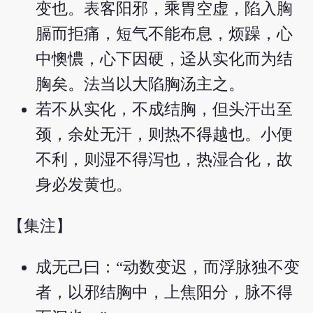
变也。表客阳邪，乘胃空虚，陷入胸
膈而拒痛，短气不能布息，烦躁，心
中懊憹，心下因硬，迳从实化而为结
胸矣。法当以大陷胸汤主之。
若不从实化，不成结胸，但头汗出至
颈，余处无汗，则热不得越也。小便
不利，则湿不得泻也，热湿合化，故
身必发黄也。
【集注】
成无己曰：“动数变迟，而浮脉独不变
者，以邪结胸中，上焦阳分，脉不得