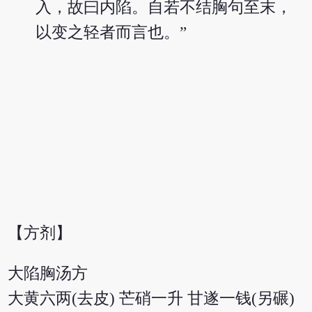
入，故曰内陷。自若不结胸句至末，
以变之轻者而言也。”
【方剂】
大陷胸汤方
大黄六两(去皮) 芒硝一升 甘遂一钱(另碾)