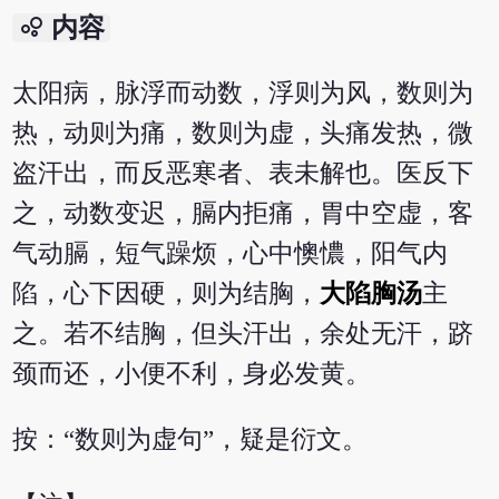
bubble_chart
内容
太阳病，脉浮而动数，浮则为风，数则为
热，动则为痛，数则为虚，头痛发热，微
盗汗出，而反恶寒者、表未解也。医反下
之，动数变迟，膈内拒痛，胃中空虚，客
气动膈，短气躁烦，心中懊憹，阳气内
陷，心下因硬，则为结胸，
大陷胸汤
主
之。若不结胸，但头汗出，余处无汗，跻
颈而还，小便不利，身必发黄。
按：“数则为虚句”，疑是衍文。