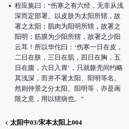
程应旄曰：“伤寒之有六经，无非从浅
深而定部署。以皮肤为太阳所辖，故
署之太阳；肌肉为阳明所辖，故署之
阳明；筋膜为少阳所辖，故署之少阳
云耳！所以华佗曰：‘伤寒一日在皮，
二日在肤，三日在肌，四日在胸，五
日在腹，六日入胃’，只就躯壳间约略
其浅深，而并不署太阳、阳明等名。
然则仲景之分太阳、阳明等，亦是画
限之意，用以辖病也。”
太阳中03/宋本太阳上004
chevron_left