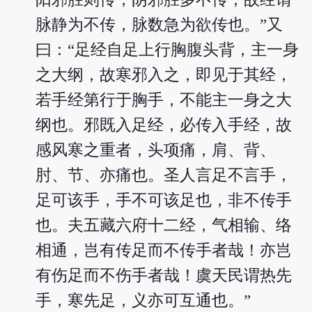
脉静为不传，脉数急为欲传也。”又
曰：“足经自足上行胸腹头背，主一身
之大纲，故寒邪入之，即见于其经，
若手经第行于胸手，不能主一身之大
纲也。邪既入足经，必传入手经，故
感风寒之重者，头项痛，肩、背、
肘、节、亦痛也。圣人言足不言手，
足可该手，手不可该足也，非不传手
也。夫五藏六府十二经，气相输、络
相通，岂有传足而不传手者哉！亦岂
有伤足而不伤手者哉！虞天民谓热先
手，寒先足，义亦可互通也。”