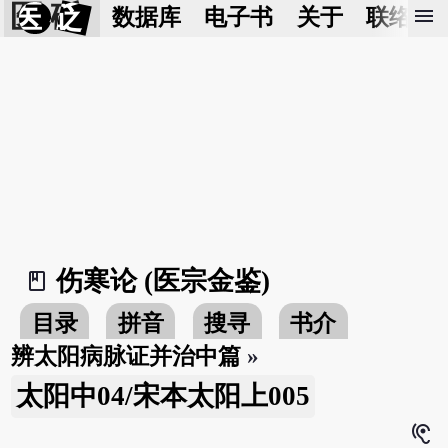
医 砭
menu
数据库
电子书
关于
联络我
伤寒论 (医宗金鉴)
book_2
目录
拼音
搜寻
书介
辨太阳病脉证并治中篇
»
太阳中04/宋本太阳上005
hearing