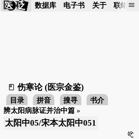
医 砭
menu
数据库
电子书
关于
联络我
伤寒论 (医宗金鉴)
book_2
目录
拼音
搜寻
书介
辨太阳病脉证并治中篇
»
太阳中05/宋本太阳中051
hearing