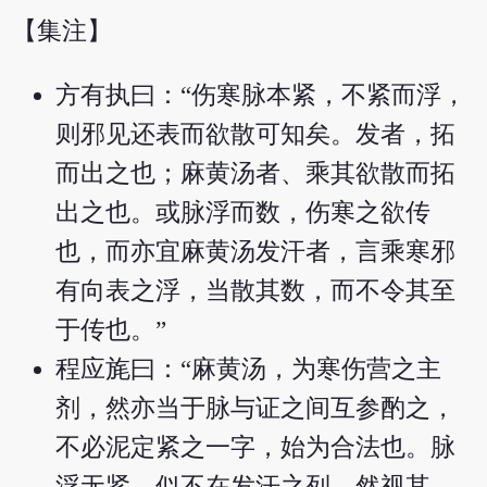
【集注】
方有执曰：“伤寒脉本紧，不紧而浮，
则邪见还表而欲散可知矣。发者，拓
而出之也；麻黄汤者、乘其欲散而拓
出之也。或脉浮而数，伤寒之欲传
也，而亦宜麻黄汤发汗者，言乘寒邪
有向表之浮，当散其数，而不令其至
于传也。”
程应旄曰：“麻黄汤，为寒伤营之主
剂，然亦当于脉与证之间互参酌之，
不必泥定紧之一字，始为合法也。脉
浮无紧，似不在发汗之列，然视其