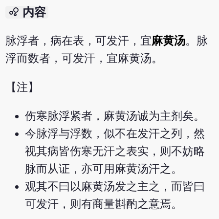
bubble_chart
内容
脉浮者，病在表，可发汗，宜
麻黄汤
。脉
浮而数者，可发汗，宜麻黄汤。
【注】
伤寒脉浮紧者，麻黄汤诚为主剂矣。
今脉浮与浮数，似不在发汗之列，然
视其病皆伤寒无汗之表实，则不妨略
脉而从证，亦可用麻黄汤汗之。
观其不曰以麻黄汤发之主之，而皆曰
可发汗，则有商量斟酌之意焉。