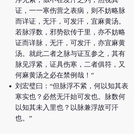
证，一一寒伤营之表病，则不妨略脉
而详证，无汗，可发汗，宜麻黄汤。
若脉浮数，邪势欲传于里，亦不妨略
证而详脉，无汗，可发汗，亦宜麻黄
汤。就此二者之脉与证互参之，其有
脉见浮紧，证具伤寒，二者俱符，又
何麻黄汤之必在禁例哉！”
刘宏璧曰：“但脉浮不紧，何以知其表
寒实也？必然无汗始可发也。脉数何
以知其未入里也？以脉兼浮故可汗
也。”