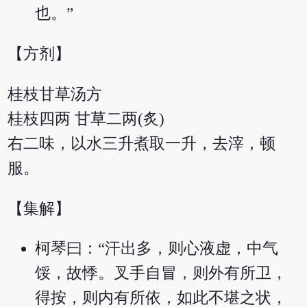
也。”
【方剂】
桂枝甘草汤方
桂枝四两 甘草二两(炙)
右二味，以水三升煮取一升，去滓，顿
服。
【集解】
柯琴曰：“汗出多，则心液虚，中气
馁，故悸。叉手自冒，则外有所卫，
得按，则内有所依，如此不堪之状，