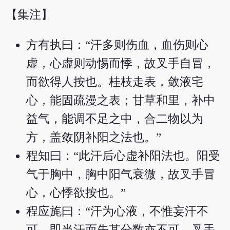
【集注】
方有执曰：“汗多则伤血，血伤则心
虚，心虚则动惕而悸，故叉手自冒，
而欲得人按也。桂枝走表，敛液宅
心，能固疏漫之表；甘草和里，补中
益气，能调不足之中，合二物以为
方，盖敛阴补阳之法也。”
程知曰：“此汗后心虚补阳法也。阳受
气于胸中，胸中阳气衰微，故叉手冒
心，心悸欲按也。”
程应旄曰：“汗为心液，不惟妄汗不
可，即当汗而失其分数亦不可。叉手