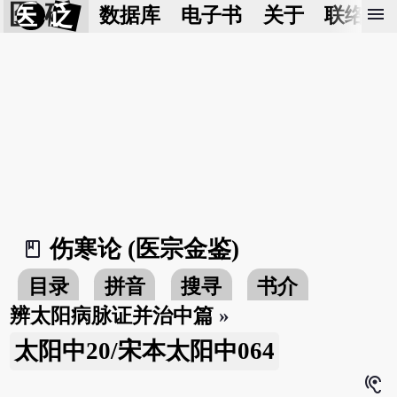
医 砭
menu
数据库
电子书
关于
联络我
伤寒论 (医宗金鉴)
book_2
目录
拼音
搜寻
书介
辨太阳病脉证并治中篇
»
太阳中20/宋本太阳中064
hearing