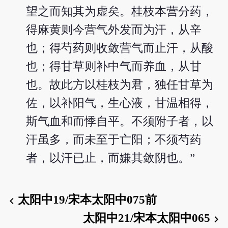
望之而知其为虚矣。桂枝本营分药，
得麻黄则今营气外发而为汗，从辛
也；得芍药则收敛营气而止汗，从酸
也；得甘草则补中气而养血，从甘
也。故此方以桂枝为君，独任甘草为
佐，以补阳气，生心液，甘温相得，
斯气血和而悸自平。不须附子者，以
汗虽多，而未至于亡阳；不须芍药
者，以汗已止，而嫌其敛阴也。”
太阳中19/宋本太阳中075前
chevron_left
太阳中21/宋本太阳中065
chevron_right