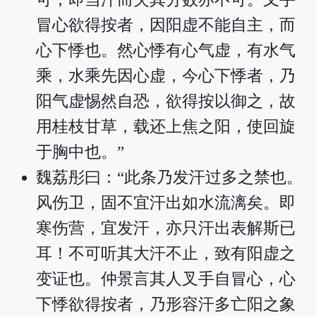
冒心欲得按者，因阳虚不能自主，而
心下悸也。然心悸有心气虚，有水气
乘，水乘先因心虚，今心下悸者，乃
阳气虚惕然自恐，欲得按以御之，故
用桂枝甘草，载还上焦之阳，使回旋
于胸中也。”
魏荔彤曰：“此条乃发汗过多之禁也。
风伤卫，固不宜汗出如水流漓矣。即
寒伤营，宜发汗，亦只汗出表解斯已
耳！不可听其大汗不止，致有阳虚之
变证也。仲景言其人叉手自冒心，心
下悸欲得按者，乃形容汗多亡阳之象