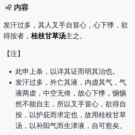
bubble_chart
内容
发汗过多，其人叉手自冒心，心下悸，欲
得按者，
桂枝甘草汤
主之。
【注】
此申上条，以详其证而明其治也。
发汗过多，外亡其液，内虚其气，气
液两虚，中空无倚，故心下悸，惕惕
然不能自主，所以叉手冒心，欲得自
按，以护庇而求定也，故用桂枝甘草
汤，以补阳气而生津液，自可愈矣。