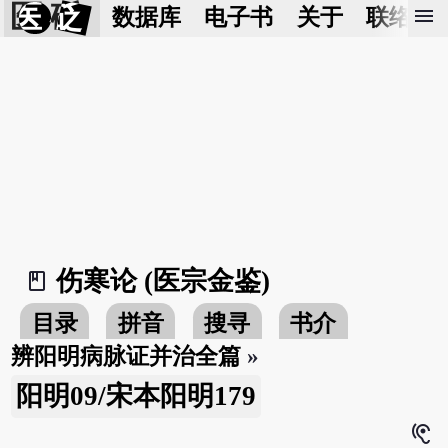
医 砭
menu
数据库
电子书
关于
联络我
伤寒论 (医宗金鉴)
book_2
目录
拼音
搜寻
书介
辨阳明病脉证并治全篇
»
阳明09/宋本阳明179
hearing