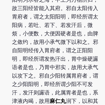
故三阳经皆能入其府。邪自太阳传入
胃府者，谓之太阳阳明，即经所谓太
阳病，若吐、若下、若发汗后，微
烦，小便数，大便因硬者是也，由脾
之敛约，故用小承气微下以和之。邪
自阳明经传入胃府者，谓之正阳阳
明，即经所谓发热汗出，胃中燥硬讝
语者是也，乃胃中邪实，故用大承气
以攻下之。邪自少阳转属胃府者，谓
之少阳阳明，即经所谓少阳不可发
汗，发汗则讝语，此属胃者是也，系
津液内竭，故用
麻仁丸
润下，以和其