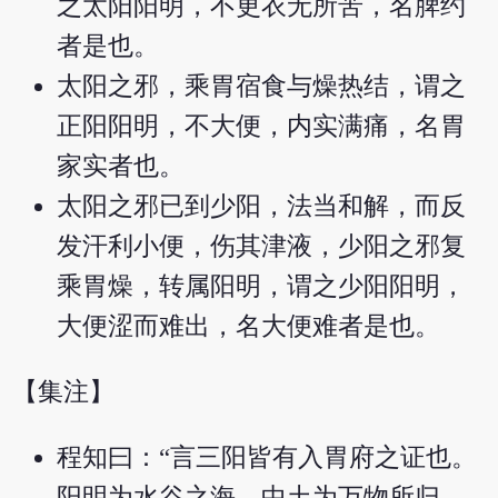
之太阳阳明，不更衣无所苦，名脾约
者是也。
太阳之邪，乘胃宿食与燥热结，谓之
正阳阳明，不大便，内实满痛，名胃
家实者也。
太阳之邪已到少阳，法当和解，而反
发汗利小便，伤其津液，少阳之邪复
乘胃燥，转属阳明，谓之少阳阳明，
大便涩而难出，名大便难者是也。
【集注】
程知曰：“言三阳皆有入胃府之证也。
阳明为水谷之海，中土为万物所归，