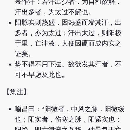
表作汗；若汗出少者，为自和欲解，
汗出多者，为太过不解也。
阳脉实则热盛，因热盛而发其汗，出
多者，亦为太过；汗出太过，则阳极
于里，亡津液，大便因硬而成内实之
证矣。
势不得不用下法。故欲发其汗者，不
可不早虑及此也。
【集注】
喻昌曰：“阳微者，中风之脉，阳微缓
也；阳实者，伤寒之脉，阳紧实也；
阳绝，即亡津液之互辞。仲景每于亡