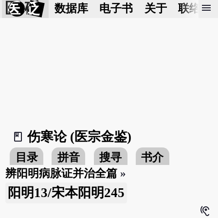
医 砭
menu
数据库
电子书
关于
联络我
伤寒论 (医宗金鉴)
book_2
目录
拼音
搜寻
书介
辨阳明病脉证并治全篇
»
阳明13/宋本阳明245
hearing