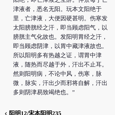
津液者，悉名无阳。玩本文阳绝于
里，亡津液，大便因硬甚明。伤寒发
太阳膀胱经之汗，即当顾虑阳气，以
膀胱主气化故也。发阳明胃经之汗，
即当顾虑阴津，以胃中藏津液故也。
所以阳明多有热越之证，谓胃中津
液，随热而尽越于外，汗出不止耳。
然则阳明病，不论中风，伤寒，脉
微，脉实，汗出少而邪将自解，汗出
多则阴津易致竭绝也。”
阳明12/宋本阳明235
chevron_left