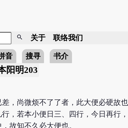
search
关于
联络我们
拼音
搜寻
书介
本阳明203
已差，尚微烦不了了者，此大便必硬故
几行，若本小便日三、四行，今日再行
中，故知不久必大便也。