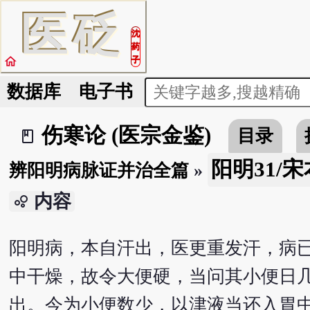
医
砭
沈
药
home
子
数据库
电子书
伤寒论 (医宗金鉴)
目录
book_2
阳明31/宋
辨阳明病脉证并治全篇
»
内容
bubble_chart
阳明病，本自汗出，医更重发汗，病
中干燥，故令大便硬，当问其小便日
出。今为小便数少，以津液当还入胃