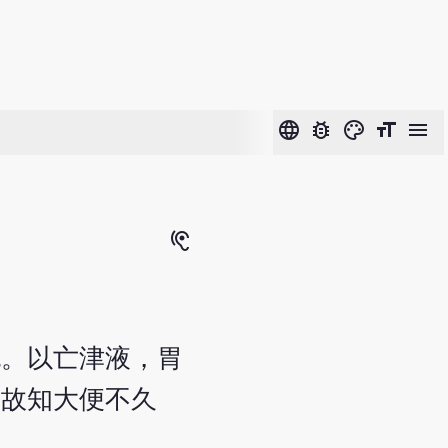
language
bug_report
color_lens
format_size
menu
hearing
也。以亡津液，胃
，故知大便不久