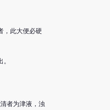
者，此大便必硬
。
出。
，清者为津液，浊