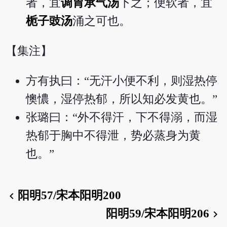
者，宜
调胃承气汤
下之；便软者，宜
栀子豉汤
涌之可也。
【集注】
方有执曰：“无汗小便不利，则湿热停
懊憹，湿停热郁，所以知必发黄也。”
张璐曰：“外不得汗，下不得溺，而湿
热郁于胸中不得泄，势必蒸身为黄
也。”
阳明57/宋本阳明200
chevron_left
阳明59/宋本阳明206
chevron_right