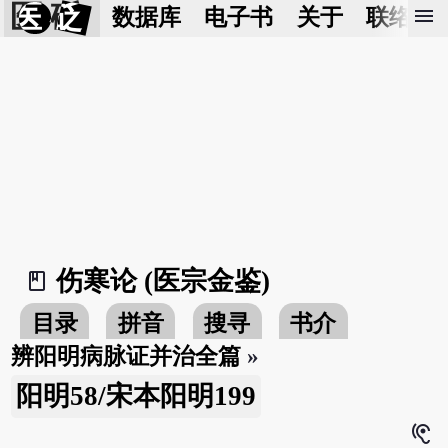
医 砭
menu
数据库
电子书
关于
联络我
伤寒论 (医宗金鉴)
book_2
目录
拼音
搜寻
书介
辨阳明病脉证并治全篇
»
阳明58/宋本阳明199
hearing