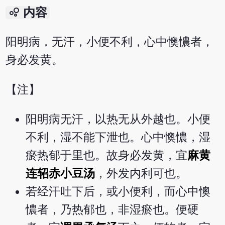
bubble_chart
内容
阳明病，无汗，小便不利，心中懊憹者，
身必发黄。
【注】
阳明病无汗，以热无从外越也。小便
不利，湿不能下泄也。心中懊憹，湿
瘀热郁于里也。故身必发黄，宜
麻黄
连轺赤小豆汤
，外发内利可也。
若经汗吐下后，或小便利，而心中懊
憹者，乃热郁也，非湿瘀也。便硬