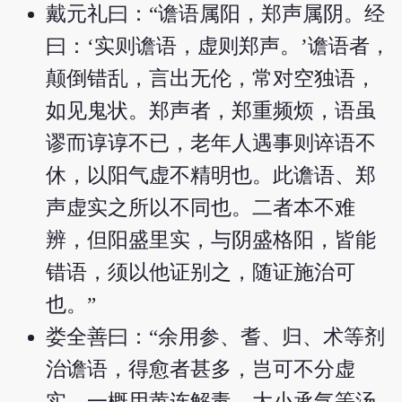
戴元礼曰：“谵语属阳，郑声属阴。经
曰：‘实则谵语，虚则郑声。’谵语者，
颠倒错乱，言出无伦，常对空独语，
如见鬼状。郑声者，郑重频烦，语虽
谬而谆谆不已，老年人遇事则谇语不
休，以阳气虚不精明也。此谵语、郑
声虚实之所以不同也。二者本不难
辨，但阳盛里实，与阴盛格阳，皆能
错语，须以他证别之，随证施治可
也。”
娄全善曰：“余用参、耆、归、术等剂
治谵语，得愈者甚多，岂可不分虚
实，一概用黄连解毒、大小承气等汤