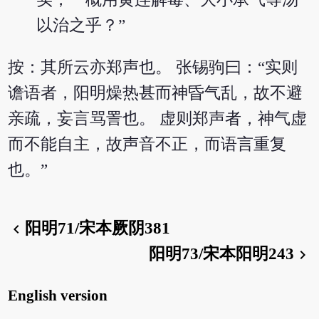
以治之乎？”
按：其所云亦郑声也。 张锡驹曰：“实则
谵语者，阳明燥热甚而神昏气乱，故不避
亲疏，妄言骂詈也。 虚则郑声者，神气虚
而不能自主，故声音不正，而语言重复
也。”
阳明71/宋本厥阴381
chevron_left
阳明73/宋本阳明243
chevron_right
English version