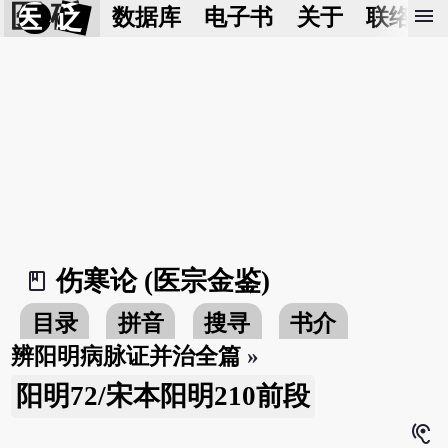
医 砭
menu
数据库
电子书
关于
联络我
伤寒论 (医宗金鉴)
book_2
目录
拼音
搜寻
书介
辨阳明病脉证并治全篇
»
阳明72/宋本阳明210前段
hearing