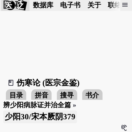
医 砭
menu
数据库
电子书
关于
联络我
伤寒论 (医宗金鉴)
book_2
目录
拼音
搜寻
书介
辨少阳病脉证并治全篇
»
少阳30/宋本厥阴379
hearing