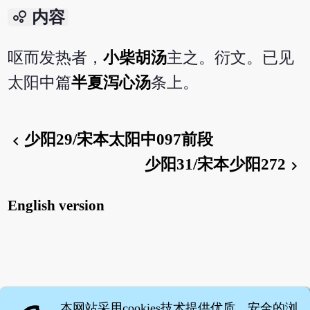
bubble_chart
内容
呕而发热者，
小柴胡汤
主之。衍文。已见
太阳中篇
半夏泻心汤
条上。
少阳29/宋本太阳中097前段
chevron_left
少阳31/宋本少阳272
chevron_right
English version
本网站采用cookies技术提供优质、安全的浏