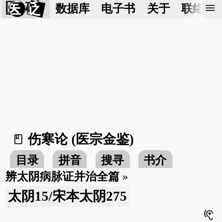
医 砭
menu
数据库
电子书
关于
联络我
伤寒论 (医宗金鉴)
book_2
目录
拼音
搜寻
书介
辨太阴病脉证并治全篇
»
太阴15/宋本太阴275
hearing