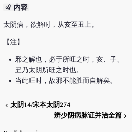
bubble_chart
内容
太阴病，欲解时，从亥至丑上。
【注】
邪之解也，必于所旺之时，亥、子、
丑乃太阴所旺之时也。
当此旺时，故邪不能胜而自解矣。
太阴14/宋本太阴274
chevron_left
辨少阴病脉证并治全篇
chevron_right