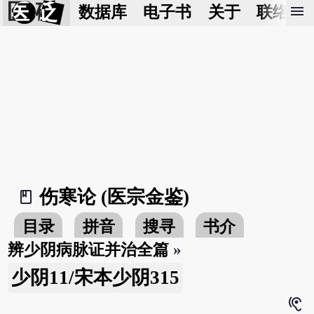
医 砭
menu
数据库
电子书
关于
联络我
伤寒论 (医宗金鉴)
book_2
目录
拼音
搜寻
书介
辨少阴病脉证并治全篇
»
少阴11/宋本少阴315
hearing