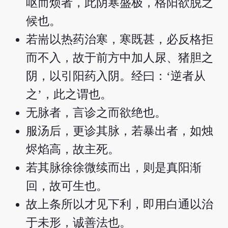
呕而烦者，此阴寒盛极，格阳欲脱之
候也。
若耑以热药治寒，寒既甚，必反格拒
而不入，故于前方中加人尿、猪胆之
阴，以引阳药入阴。经曰：‘逆者从
之’，此之谓也。
无脉者，言诊之而欲绝也。
服汤后，更诊其脉，若暴出者，如烛
烬焰高，故主死。
若其脉徐徐微续而出，则是真阳渐
回，故可生也。
故上条所以才见下利，即用白通以治
于未形，诚善法也。