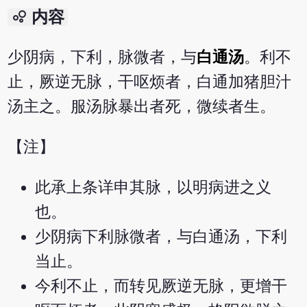
bubble_chart
内容
少阴病，下利，脉微者，与
白通汤
。利不
止，厥逆无脉，干呕烦者，白通加猪胆汁
汤主之。服汤脉暴出者死，微续者生。
【注】
此承上条详申其脉，以明病进之义
也。
少阴病下利脉微者，与白通汤，下利
当止。
今利不止，而转见厥逆无脉，更增干