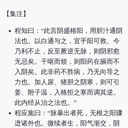
【集注】
程知曰：“此言阴盛格阳，用胆汁通阴
法也。以白通与之，宜乎阳可救。今
乃利不止，反至厥逆无脉，则阴邪愈
无忌矣。干呕而烦，则阳药在膈而不
入阴矣。此非药不胜病，乃无向导之
力也。加人尿、猪胆之阴寒，则可引
姜、附子温，入格拒之寒而调其逆。
此内经从治之法也。”
程应旄曰：“脉暴出者死，无根之阳骤
迸诸外也。微续者生，阳气渐交，阴