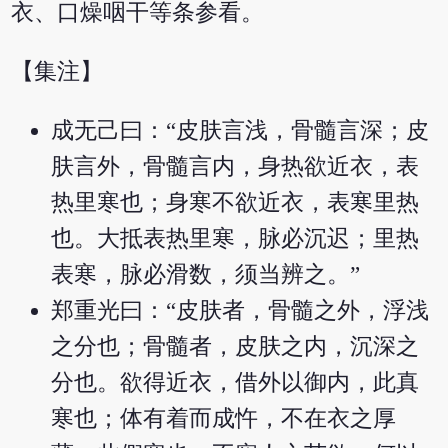
衣、口燥咽干等条参看。
【集注】
成无己曰：“皮肤言浅，骨髓言深；皮
肤言外，骨髓言内，身热欲近衣，表
热里寒也；身寒不欲近衣，表寒里热
也。大抵表热里寒，脉必沉迟；里热
表寒，脉必滑数，须当辨之。”
郑重光曰：“皮肤者，骨髓之外，浮浅
之分也；骨髓者，皮肤之内，沉深之
分也。欲得近衣，借外以御内，此真
寒也；体有着而成忤，不在衣之厚