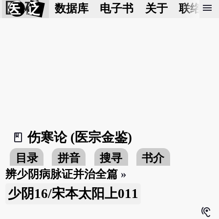
医 砭
menu
数据库
电子书
关于
联络我
伤寒论 (医宗金鉴)
book_2
目录
拼音
搜寻
书介
辨少阴病脉证并治全篇
»
少阴16/宋本太阳上011
hearing