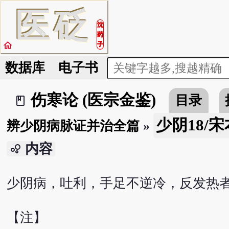
医
砭
沈
药
home
子
数据库
电子书
伤寒论 (医宗金鉴)
目录
book_2
少阴18/宋
辨少阴病脉证并治全篇
»
内容
bubble_chart
少阴病，吐利，手足不逆冷，反发热
【注】