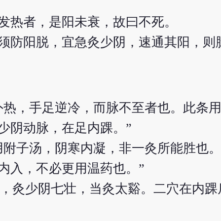
发热者，是阳未衰，故曰不死。
须防阳脱，宜急灸少阴，速通其阳，则
外热，手足逆冷，而脉不至者也。此条
少阴动脉，在足内踝。”
用附子汤，阴寒内凝，非一灸所能胜也
内入，不必更用温药也。”
谿’，灸少阴七壮，当灸太谿。二穴在内