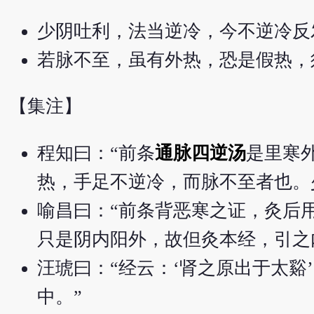
少阴吐利，法当逆冷，今不逆冷反
若脉不至，虽有外热，恐是假热，
【集注】
程知曰：“前条
通脉四逆汤
是里寒
热，手足不逆冷，而脉不至者也。
喻昌曰：“前条背恶寒之证，灸后
只是阴内阳外，故但灸本经，引之
汪琥曰：“经云：‘肾之原出于太
中。”