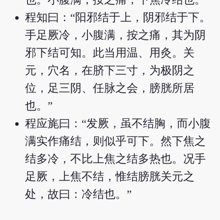
程知曰：“阳邪结于上，阴邪结于下。
手足厥冷，小腹满，按之痛，其为阴
邪下结可知。此当用温、用灸。关
元，穴名，在脐下三寸，为极阴之
位，足三阴、任脉之会，膀胱所居
也。”
程应旄曰：“发厥，虽不结胸，而小腹
满实作痛结，则似乎可下。然下焦之
结多冷，不比上焦之结多热也。况手
足厥，上焦不结，惟结膀胱关元之
处，故曰：冷结也。”