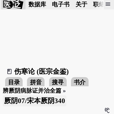
医 砭
menu
数据库
电子书
关于
联络我
伤寒论 (医宗金鉴)
book_2
目录
拼音
搜寻
书介
辨厥阴病脉证并治全篇
»
厥阴07/宋本厥阴340
hearing