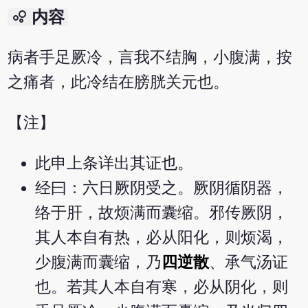
bubble_chart
内容
病者手足厥冷，言我不结胸，小腹满，按
之痛者，此冷结在膀胱关元也。
【注】
此申上条详出其证也。
经曰：六日厥阴受之。厥阴循阴器，
络于肝，故烦满而囊缩。邪传厥阴，
其人本自有热，必从阳化，则烦渴，
少腹满而囊缩，乃
四逆散
、承气汤证
也。若其人本自有寒，必从阴化，则