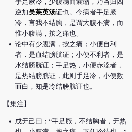
手足厥冷，少腹满而囊缩，乃当归四
逆加
吴茱萸汤
证也。今病者手足厥
冷，言我不结胸，是谓大腹不满，而
惟小腹满，按之痛也。
论中有少腹满，按之痛；小便自利
者，是血结膀胱证；小便不利者，是
水结膀胱证；手足热，小便赤涩者，
是热结膀胱证，此则手足冷，小便数
而白，知是冷结膀胱证也。
【集注】
成无己曰：“手足厥，不结胸者，无热
也。小腹满，按之痛，下焦冷结也。”