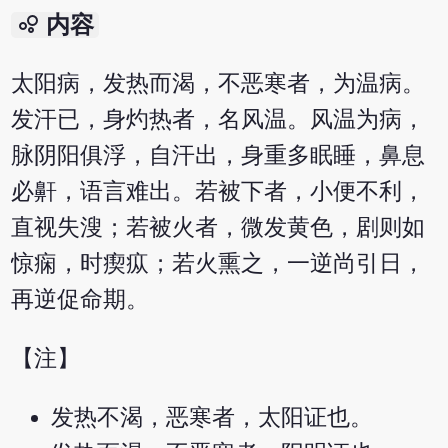
bubble_chart
内容
太阳病，发热而渴，不恶寒者，为温病。
发汗已，身灼热者，名风温。风温为病，
脉阴阳俱浮，自汗出，身重多眠睡，鼻息
必鼾，语言难出。若被下者，小便不利，
直视失溲；若被火者，微发黄色，剧则如
惊痫，时瘈疭；若火熏之，一逆尚引日，
再逆促命期。
【注】
发热不渴，恶寒者，太阳证也。