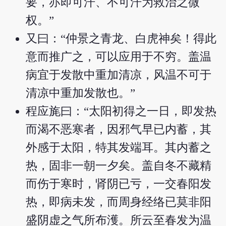
要，亦即可汗、不可汗为救治之微
权。”
又曰：“仲景之青龙、白虎神矣！得此
意而推广之，可以应用于不穷。盖温
病宜于发散中重加清凉，风温不可于
清凉中重加发散也。”
程应旄曰：“太阳初得之一日，即发热
而渴不恶寒者，因邪气早已内蓄，其
外感于太阳，特其发端耳。其内蓄之
热，固非一朝一夕矣。盖自冬不藏精
而伤于寒时，肾阴已亏，一交春阳发
热，即病未发，而周身经络已莫非阳
盛阴虚之气所布濩。所云至春发为温