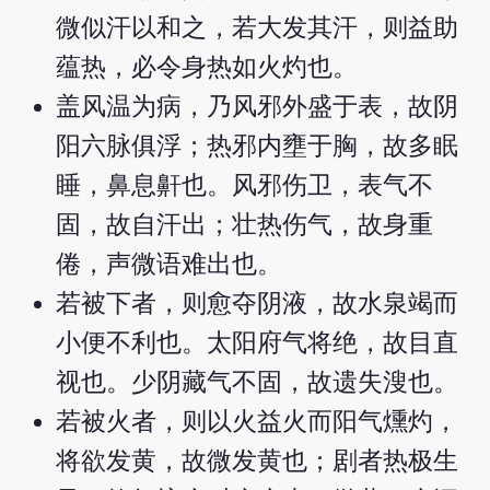
微似汗以和之，若大发其汗，则益助
蕴热，必令身热如火灼也。
盖风温为病，乃风邪外盛于表，故阴
阳六脉俱浮；热邪内壅于胸，故多眠
睡，鼻息鼾也。风邪伤卫，表气不
固，故自汗出；壮热伤气，故身重
倦，声微语难出也。
若被下者，则愈夺阴液，故水泉竭而
小便不利也。太阳府气将绝，故目直
视也。少阴藏气不固，故遗失溲也。
若被火者，则以火益火而阳气燻灼，
将欲发黄，故微发黄也；剧者热极生