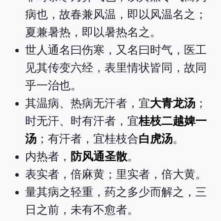
病也，故春兼风温，即以风温名之；
夏兼暑热，即以暑热名之。
世人通名曰伤寒，又名曰时气，医工
见其传变六经，表里情状皆同，故同
乎一治也。
其温病、热病无汗者，宜
大青龙汤
；
时无汗、时有汗者，宜
桂枝二越婢一
汤
；有汗者，宜桂枝合
白虎汤
。
内热者，
防风通圣散
。
表实者，倍麻黄；里实者，倍大黄。
量其病之轻重，药之多少而解之，三
日之前，未有不愈者。