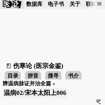
医 砭
menu
数据库
电子书
关于
联络我
伤寒论 (医宗金鉴)
book_2
目录
拼音
搜寻
书介
辨温病脉证并治全篇
»
温病02/宋本太阳上006
hearing