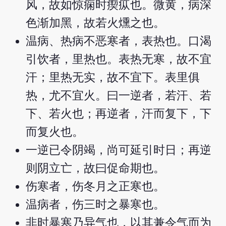
风，故如惊痫时瘈疭也。微黄，病深
色渐加黑，故若火燻之也。
温病、热病不恶寒者，表热也。口渴
引饮者，里热也。表热无寒，故不宜
汗；里热无实，故不宜下。表里俱
热，尤不宜火。曰一逆者，若汗、若
下、若火也；再逆者，汗而复下，下
而复火也。
一逆已令阴竭，尚可延引时日；再逆
则阴立亡，故曰促命期也。
伤寒者，伤冬月之正寒也。
温病者，伤三时之暴寒也。
非时暴寒乃异气也，以其兼令气而为