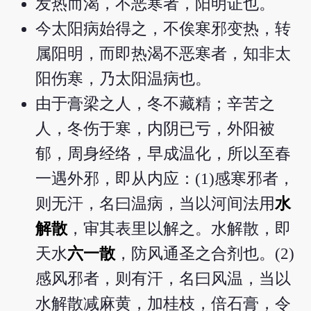
发热而渴，不恶寒者，阳明证也。
今太阳病始得之，不俟寒邪变热，转
属阳明，而即热渴不恶寒者，知非太
阳伤寒，乃太阳温病也。
由于膏梁之人，冬不藏精；辛苦之
人，冬伤于寒，内阴已亏，外阳被
郁，周身经络，早成温化，所以至春
一遇外邪，即从内应：(1)感寒邪者，
则无汗，名曰温病，当以河间法用
水
解散
，审其表里以解之。水解散，即
天水
六一散
，防风通圣之合剂也。(2)
感风邪者，则有汗，名曰风温，当以
水解散减麻黄，加桂枝，倍石膏，令