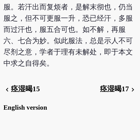
服。若汗出而复烦者，是解末彻也，仍当
服之，但不可更服一升，恐已经汗，多服
而过汗也，服五合可也。如不解，再服
六、七合为妙。似此服法，总是示人不可
尽剂之意，学者于理有未解处，即于本文
中求之自得矣。
痉湿暍15
痉湿暍17
chevron_left
chevron_right
English version