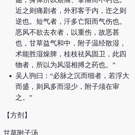
近之则痛剧者，外邪客于内，迕之则
逆也。短气者，汗多亡阳而气伤也。
恶风不欲去衣者，以重伤，故恶甚
也，甘草益气和中，附子温经散湿，
术能胜湿燥脾，桂枝祛风固卫，此四
物者，所以为风湿相搏之药也。”
吴人驹曰：“必脉之沉而细者，若浮大
而盛，则风多而湿少，附子须在审
之。”
【方剂】
甘草附子汤