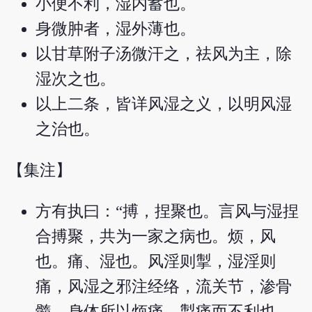
小便不利，湿内蓄也。
身微肿者，湿外薄也。
以甘草附子汤微汗之，祛风为主，除
湿次之也。
以上二条，皆详风湿之义，以明风湿
之治也。
【集注】
方有执曰：“搏，捏聚也。言风与湿捏
合搏聚，共为一家之病也。烦，风
也。痛、湿也。风淫则掣，湿淫则
痛，风湿之邪注经络，流关节，渗骨
髓，身体所以烦痛、掣痛而不利也。