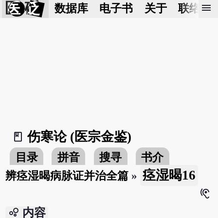
医 砭
menu
数据库
电子书
关于
联络我
伤寒论 (医宗金鉴)
book_2
目录
拼音
搜寻
书介
痉湿暍16
辨痉湿暍病脉证并治全篇
»
hearing
bubble_chart
内容