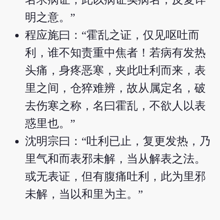
明之意。”
程应旄曰：“霍乱之证，仅见呕吐而
利，谁不知责重中焦者！若病有发热
头痛，身疼恶寒，夹此吐利而来，表
里之间，仓猝难辨，故从属定名，破
去伤寒之称，名曰霍乱，不欲人以表
惑里也。”
沈明宗曰：“吐利已止，复更发热，乃
里气和而表邪未解，当从解表之法。
或无表证，但有腹痛吐利，此为里邪
未解，当以和里为主。”