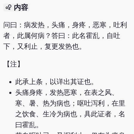
bubble_chart
内容
问曰：病发热，头痛，身疼，恶寒，吐利
者，此属何病？答曰：此名霍乱，自吐
下，又利止，复更发热也。
【注】
此承上条，以详出其证也。
头痛身疼，发热恶寒，在表之风、
寒、暑、热为病也；呕吐泻利，在里
之饮食、生冷为病也，具此证者，名
曰霍乱。