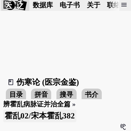
医 砭
menu
数据库
电子书
关于
联络我
伤寒论 (医宗金鉴)
book_2
目录
拼音
搜寻
书介
辨霍乱病脉证并治全篇
»
霍乱02/宋本霍乱382
hearing