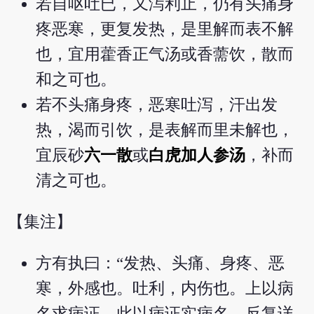
若自呕吐已，又泻利止，仍有头痛身
疼恶寒，更复发热，是里解而表不解
也，宜用藿香正气汤或香薷饮，散而
和之可也。
若不头痛身疼，恶寒吐泻，汗出发
热，渴而引饮，是表解而里未解也，
宜辰砂
六一散
或
白虎加人参汤
，补而
清之可也。
【集注】
方有执曰：“发热、头痛、身疼、恶
寒，外感也。吐利，内伤也。上以病
名求病证，此以病证实病名，反复详