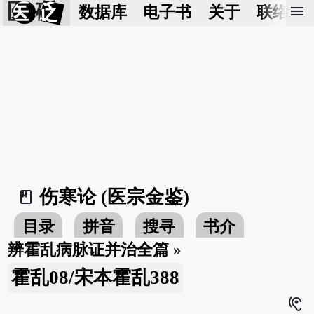
医 砭
menu
数据库
电子书
关于
联络我
伤寒论 (医宗金鉴)
book_2
目录
拼音
搜寻
书介
辨霍乱病脉证并治全篇
»
霍乱08/宋本霍乱388
hearing