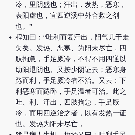
冷，里阴盛也；汗出，发热，恶寒，
表阳虚也，宜四逆汤中外合救之剂
也。”
程知曰：“吐利而复汗出，阳气几于走
失矣。发热、恶寒、为阳未尽亡，四
肢拘急，手足厥冷，不得不用四逆以
助阳退阴也。又按少阴证云；恶寒身
踡而利，手足厥冷者不治。又云：下
利恶寒而踡卧，手足温者可治。此之
吐、利、汗出，四肢拘急，手足厥
冷，而用四逆治之者，以有发热一证
也。发热为阳未尽亡，
犹是病人生机。故经又曰：吐利手足