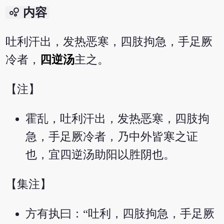
bubble_chart
内容
吐利汗出，发热恶寒，四肢拘急，手足厥
冷者，
四逆汤
主之。
【注】
霍乱，吐利汗出，发热恶寒，四肢拘
急，手足厥冷者，乃中外皆寒之证
也，宜四逆汤助阳以胜阴也。
【集注】
方有执曰：“吐利，四肢拘急，手足厥