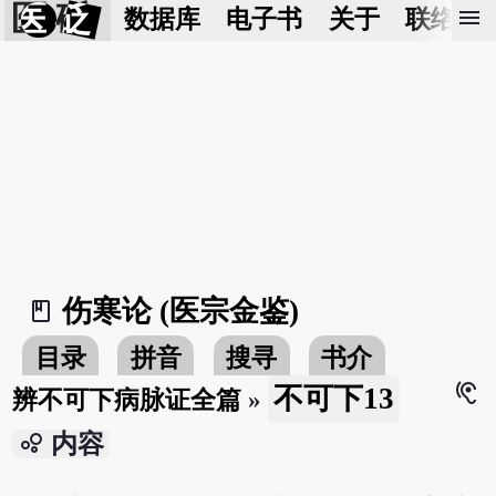
医 砭
menu
数据库
电子书
关于
联络我
伤寒论 (医宗金鉴)
book_2
目录
拼音
搜寻
书介
hearing
不可下13
辨不可下病脉证全篇
»
bubble_chart
内容