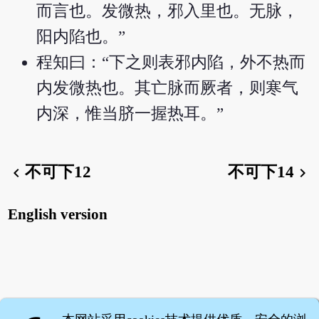
而言也。发微热，邪入里也。无脉，
阳内陷也。”
程知曰：“下之则表邪内陷，外不热而
内发微热也。其亡脉而厥者，则寒气
内深，惟当脐一握热耳。”
不可下12
不可下14
chevron_left
chevron_right
English version