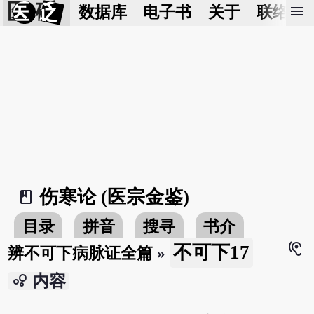
医 砭
menu
数据库
电子书
关于
联络我
伤寒论 (医宗金鉴)
book_2
目录
拼音
搜寻
书介
hearing
不可下17
辨不可下病脉证全篇
»
bubble_chart
内容