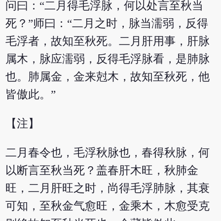
问曰：“二月得毛浮脉，何以处言至秋当
死？”师曰：“二月之时，脉当濡弱，反得
毛浮者，故知至秋死。二月肝用事，肝脉
属木，脉应濡弱，反得毛浮脉看，是肺脉
也。肺属金，金来尅木，故知至秋死，他
皆傲此。”
【注】
二月春令也，毛浮秋脉也，春得秋脉，何
以断言至秋当死？盖春肝木旺，秋肺金
旺，二月肝旺之时，尚得毛浮肺脉，其衰
可知，至秋金气愈旺，金乘木，木愈受克