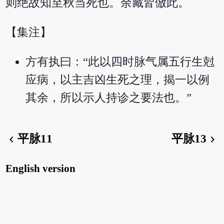
则绝故知至秋当死也。余藏皆倣此。
【集注】
方有执曰：“此以四时脉气属五行生尅
应病，以主吉凶生死之理，揭一以例
其余，所以示人持诊之要法也。”
平脉11
平脉13
chevron_left
chevron_right
English version