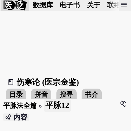
医 砭
menu
数据库
电子书
关于
联络我
伤寒论 (医宗金鉴)
book_2
目录
拼音
搜寻
书介
hearing
平脉12
平脉法全篇
»
bubble_chart
内容