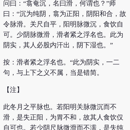
问曰：“翕奄沉，名曰滑，何谓也？”师
曰：“沉为纯阴，翕为正阳，阴阳和合，故
令脉滑。关尺自平，阳明脉微沉，食饮自
可。少阴脉微滑，滑者紧之浮名也。此为
阴实，其人必股内汗出，阴下湿也。”
按：滑者紧之浮名也。“此为阴实，一二
句，与上下之义不属，当是错简。
【注】
此冬月之平脉也。若阳明关脉微沉而不
滑，是失正阳，为胃不和，故其人食饮仅
自可也。若少阴尺脉微滑而不濡，是失纯