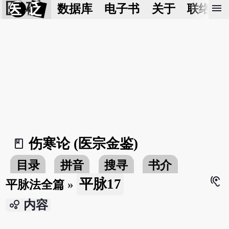
医 砭
menu
数据库
电子书
关于
联络我
伤寒论 (医宗金鉴)
book_2
目录
拼音
搜寻
书介
hearing
平脉17
平脉法全篇
»
bubble_chart
内容