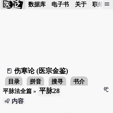
医 砭
menu
数据库
电子书
关于
联络我
伤寒论 (医宗金鉴)
book_2
目录
拼音
搜寻
书介
hearing
平脉28
平脉法全篇
»
bubble_chart
内容