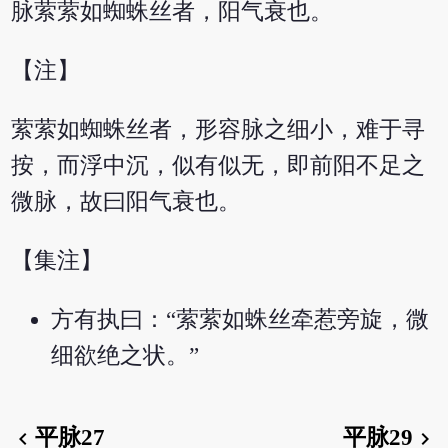
脉萦萦如蜘蛛丝者，阳气衰也。
【注】
萦萦如蜘蛛丝者，形容脉之细小，难于寻
按，而浮中沉，似有似无，即前阳不足之
微脉，故曰阳气衰也。
【集注】
方有执曰：“萦萦如蛛丝牵惹旁旋，微
细欲绝之状。”
平脉27
平脉29
chevron_left
chevron_right