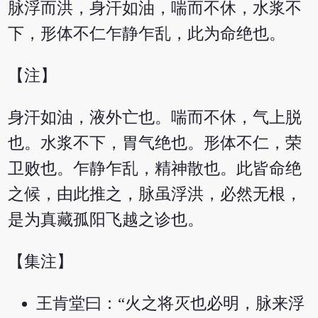
脉浮而洪，身汗如油，喘而不休，水浆不
下，形体不仁乍静乍乱，此为命绝也。
【注】
身汗如油，液外亡也。喘而不休，气上脱
也。水浆不下，胃气绝也。形体不仁，荣
卫败也。乍静乍乱，精神散也。此皆命绝
之候，由此推之，脉虽浮洪，必然无根，
是为真藏孤阳飞越之诊也。
【集注】
王肯堂曰：“火之将灭也必明，脉来浮