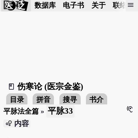
医 砭
menu
数据库
电子书
关于
联络我
伤寒论 (医宗金鉴)
book_2
目录
拼音
搜寻
书介
hearing
平脉33
平脉法全篇
»
bubble_chart
内容