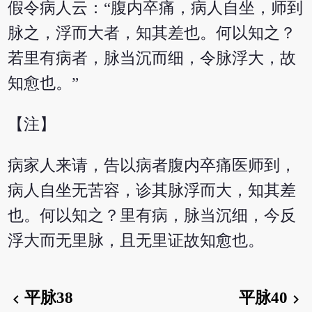
假令病人云：“腹内卒痛，病人自坐，师到
脉之，浮而大者，知其差也。何以知之？
若里有病者，脉当沉而细，令脉浮大，故
知愈也。”
【注】
病家人来请，告以病者腹内卒痛医师到，
病人自坐无苦容，诊其脉浮而大，知其差
也。何以知之？里有病，脉当沉细，今反
浮大而无里脉，且无里证故知愈也。
平脉38
平脉40
chevron_left
chevron_right