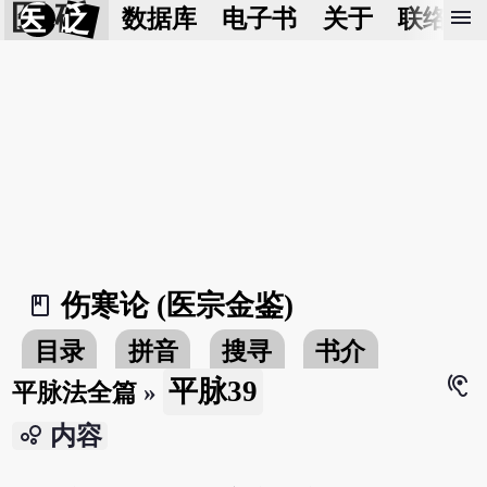
医 砭
menu
数据库
电子书
关于
联络我
伤寒论 (医宗金鉴)
book_2
目录
拼音
搜寻
书介
hearing
平脉39
平脉法全篇
»
bubble_chart
内容