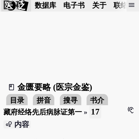
医 砭
menu
数据库
电子书
关于
联络我
金匮要略 (医宗金鉴)
book_2
目录
拼音
搜寻
书介
hearing
17
藏府经络先后病脉证第一
»
bubble_chart
内容