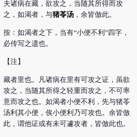
夫诸病在藏，欲攻之，当随其所得而攻
之，如渴者，与
猪苓汤
，余皆倣此。
按：如渴者之下，当有“小便不利”四字，
必传写之遗也。
【注】
藏者里也。凡诸病在里有可攻之证，虽欲
攻之，当随其所得之轻重而攻之，不可率
意而攻之也。如渴者小便不利，先与猪苓
汤利其小便，俟小便利乃可攻也。余皆倣
此，谓他证或有未可遽攻者，皆倣此也。