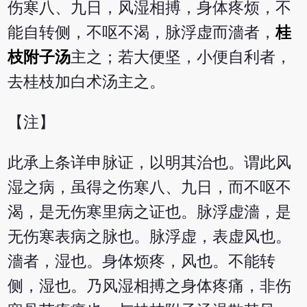
伤寒八、九日，风湿相搏，身体疼烦，不
能自转侧，不呕不渴，脉浮虚而濇者，
桂
枝附子汤
主之；若大便坚，小便自利者，
去桂枝加白术汤主之。
【注】
此承上条详申脉证，以明其治也。谓此风
湿之病，虽得之伤寒八、九日，而不呕不
渴，是无伤寒里病之证也。脉浮虚濇，是
无伤寒表病之脉也。脉浮虚，表虚风也。
濇者，湿也。身体烦疼，风也。不能转
侧，湿也。乃风湿相搏之身体疼痛，非伤