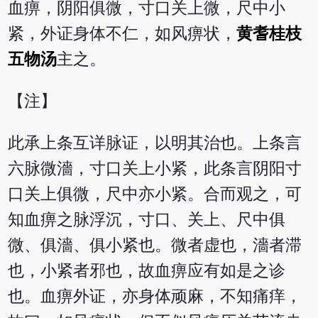
血痹，阴阳俱微，寸口关上微，尺中小
紧，外证身体不仁，如风痹状，
黄耆桂枝
五物汤
主之。
【注】
此承上条互详脉证，以明其治也。上条言
六脉微濇，寸口关上小紧，此条言阴阳寸
口关上俱微，尺中亦小紧。合而观之，可
知血痹之脉浮沉，寸口、关上、尺中俱
微、俱濇、俱小紧也。微者虚也，濇者滞
也，小紧者邪也，故血痹应有如是之诊
也。血痹外证，亦身体顽麻，不知痛痒，