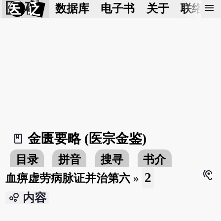
医 砭
menu
数据库
电子书
关于
联络我
金匮要略 (医宗金鉴)
book_2
目录
拼音
搜寻
书介
hearing
2
血痹虚劳病脉证并治第六
»
bubble_chart
内容