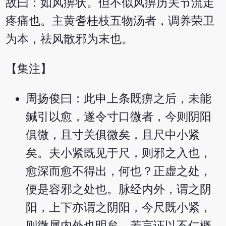
故曰：如风痹状。但不似风痹历关节流走
疼痛也。主黄耆桂枝五物汤者，调养荣卫
为本，祛风散邪为末也。
【集注】
周扬俊曰：此申上条既痹之后，未能
鍼引以愈，遂令寸口微者，今则阴阳
俱微，且寸关俱微矣，且尺中小紧
矣。夫小紧既见于尺，则邪之入也，
愈深而愈不得出，何也？正虚之处，
便是容邪之处也。脉经内外，谓之阴
阳，上下亦谓之阴阳，今尺既小紧，
则微属内外也明矣。若言证以不仁概