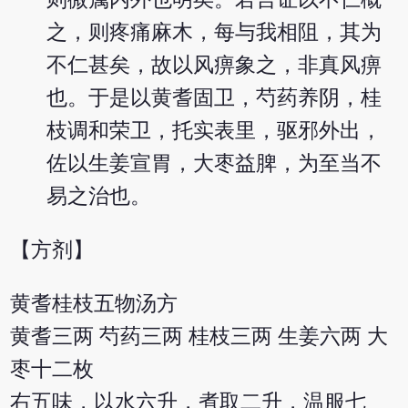
之，则疼痛麻木，每与我相阻，其为
不仁甚矣，故以风痹象之，非真风痹
也。于是以黄耆固卫，芍药养阴，桂
枝调和荣卫，托实表里，驱邪外出，
佐以生姜宣胃，大枣益脾，为至当不
易之治也。
【方剂】
黄耆桂枝五物汤方
黄耆三两 芍药三两 桂枝三两 生姜六两 大
枣十二枚
右五味，以水六升，煮取二升，温服七