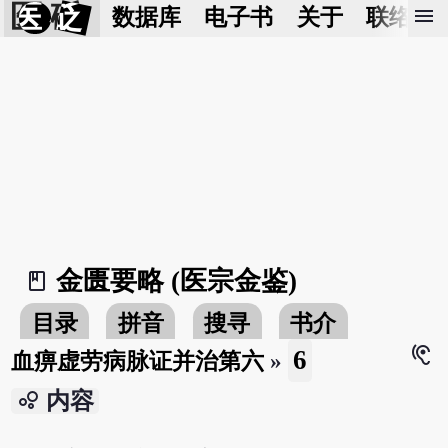
医 砭
menu
数据库
电子书
关于
联络我
金匮要略 (医宗金鉴)
book_2
目录
拼音
搜寻
书介
hearing
6
血痹虚劳病脉证并治第六
»
bubble_chart
内容