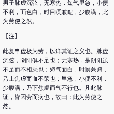
男子脉虚沉弦，无寒热，短气里急，小便
不利，面色白，时目瞑兼衄，少腹满，此
为劳使之然。
【注】
此复申虚极为劳，以详其证之义也。脉虚
沉弦，阴阳俱不足也；无寒热，是阴阳虽
不足而不相乘也；短气面白，时瞑兼衄，
乃上焦虚而血不荣也；里急，小便不利，
少腹满，乃下焦虚而气不行也。凡此脉
证，皆因劳而病也，故曰：此为劳使之
然。