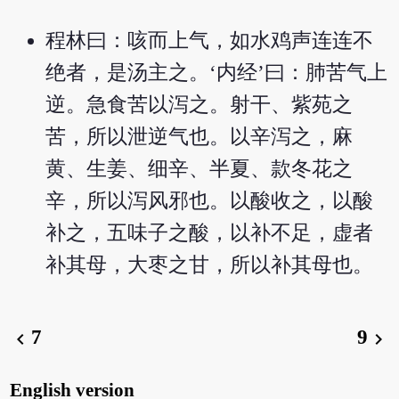
程林曰：咳而上气，如水鸡声连连不
绝者，是汤主之。‘内经’曰：肺苦气上
逆。急食苦以泻之。射干、紫苑之
苦，所以泄逆气也。以辛泻之，麻
黄、生姜、细辛、半夏、款冬花之
辛，所以泻风邪也。以酸收之，以酸
补之，五味子之酸，以补不足，虚者
补其母，大枣之甘，所以补其母也。
7
9
chevron_left
chevron_right
English version