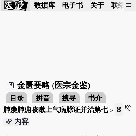
医 砭
menu
数据库
电子书
关于
联络我
金匮要略 (医宗金鉴)
book_2
目录
拼音
搜寻
书介
hearing
8
肺痿肺痈咳嗽上气病脉证并治第七
»
bubble_chart
内容