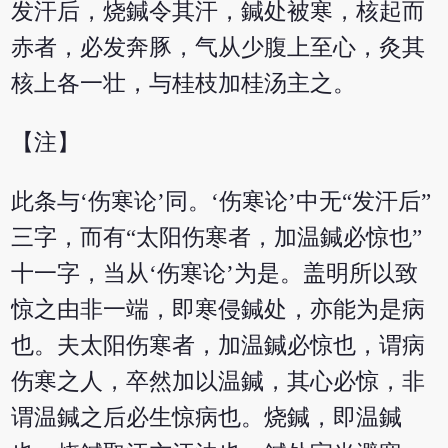
发汗后，烧鍼令其汗，鍼处被寒，核起而
赤者，必发奔豚，气从少腹上至心，灸其
核上各一壮，与桂枝加桂汤主之。
【注】
此条与‘伤寒论’同。‘伤寒论’中无“发汗后”
三字，而有“太阳伤寒者，加温鍼必惊也”
十一字，当从‘伤寒论’为是。盖明所以致
惊之由非一端，即寒侵鍼处，亦能为是病
也。夫太阳伤寒者，加温鍼必惊也，谓病
伤寒之人，卒然加以温鍼，其心必惊，非
谓温鍼之后必生惊病也。烧鍼，即温鍼