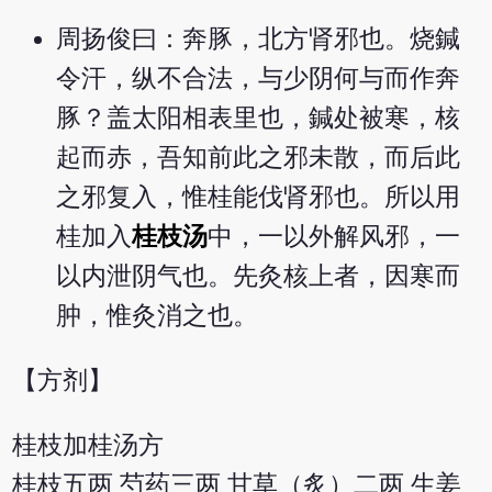
周扬俊曰：奔豚，北方肾邪也。烧鍼
令汗，纵不合法，与少阴何与而作奔
豚？盖太阳相表里也，鍼处被寒，核
起而赤，吾知前此之邪未散，而后此
之邪复入，惟桂能伐肾邪也。所以用
桂加入
桂枝汤
中，一以外解风邪，一
以内泄阴气也。先灸核上者，因寒而
肿，惟灸消之也。
【方剂】
桂枝加桂汤方
桂枝五两 芍药三两 甘草（炙）二两 生姜