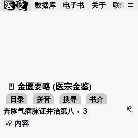
医 砭
menu
数据库
电子书
关于
联络我
金匮要略 (医宗金鉴)
book_2
目录
拼音
搜寻
书介
hearing
3
奔豚气病脉证并治第八
»
bubble_chart
内容