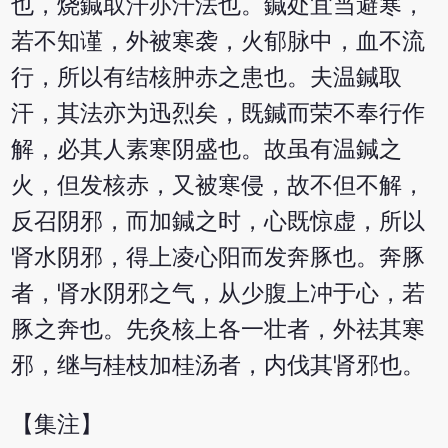
也，烧鍼取汗亦汗法也。鍼处宜当避寒，
若不知谨，外被寒袭，火郁脉中，血不流
行，所以有结核肿赤之患也。夫温鍼取
汗，其法亦为迅烈矣，既鍼而荣不奉行作
解，必其人素寒阴盛也。故虽有温鍼之
火，但发核赤，又被寒侵，故不但不解，
反召阴邪，而加鍼之时，心既惊虚，所以
肾水阴邪，得上凌心阳而发奔豚也。奔豚
者，肾水阴邪之气，从少腹上冲于心，若
豚之奔也。先灸核上各一壮者，外祛其寒
邪，继与桂枝加桂汤者，内伐其肾邪也。
【集注】