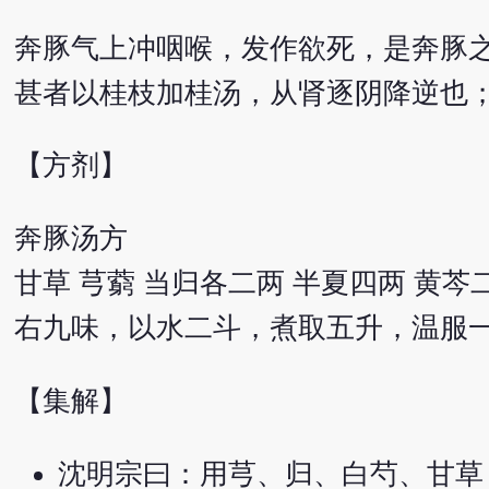
奔豚气上冲咽喉，发作欲死，是奔豚
甚者以桂枝加桂汤，从肾逐阴降逆也
【方剂】
奔豚汤方
甘草 芎藭 当归各二两 半夏四两 黄芩
右九味，以水二斗，煮取五升，温服
【集解】
沈明宗曰：用芎、归、白芍、甘草