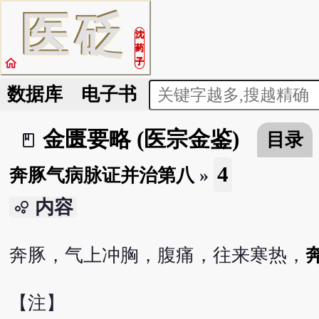
医
砭
沈
药
home
子
数据库
电子书
金匮要略 (医宗金鉴)
目录
book_2
4
奔豚气病脉证并治第八
»
内容
bubble_chart
奔豚，气上冲胸，腹痛，往来寒热，
【注】