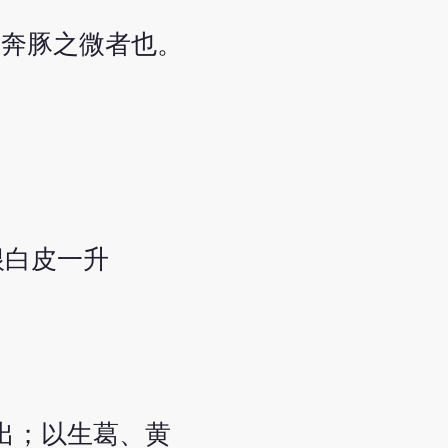
是奔豚之微者也。
根白皮一升
出；以生葛、黄