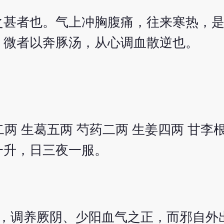
之甚者也。气上冲胸腹痛，往来寒热，
；微者以奔豚汤，从心调血散逆也。
二两 生葛五两 芍药二两 生姜四两 甘李
一升，日三夜一服。
，调养厥阴、少阳血气之正，而邪自外