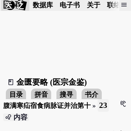
医 砭
menu
数据库
电子书
关于
联络我
金匮要略 (医宗金鉴)
book_2
目录
拼音
搜寻
书介
hearing
23
腹满寒疝宿食病脉证并治第十
»
bubble_chart
内容