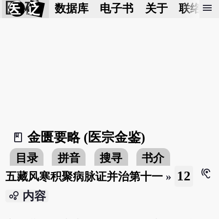
医 砭
menu
数据库
电子书
关于
联络我
金匮要略 (医宗金鉴)
book_2
目录
拼音
搜寻
书介
hearing
12
五藏风寒积聚病脉证并治第十一
»
bubble_chart
内容