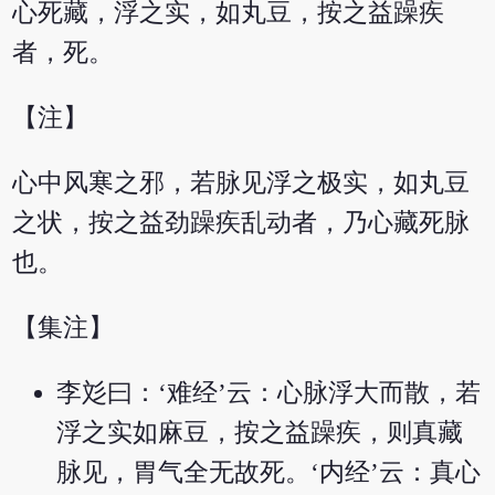
心死藏，浮之实，如丸豆，按之益躁疾
者，死。
【注】
心中风寒之邪，若脉见浮之极实，如丸豆
之状，按之益劲躁疾乱动者，乃心藏死脉
也。
【集注】
李彣曰：‘难经’云：心脉浮大而散，若
浮之实如麻豆，按之益躁疾，则真藏
脉见，胃气全无故死。‘内经’云：真心