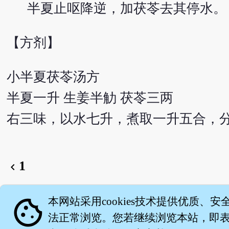
半夏止呕降逆，加茯苓去其停水。
【方剂】
小半夏茯苓汤方
半夏一升 生姜半觔 茯苓三两
右三味，以水七升，煮取一升五合，
1
chevron_left
English version
cookie
本网站采用cookies技术提供优质、安
法正常浏览。您若继续浏览本站，即表示