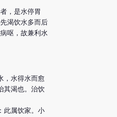
气者，是水停胃
必先渴饮水多而后
而病呕，故兼利水
水，水得水而愈
治其渴也。治饮
：此属饮家。小