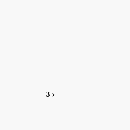
3
chevron_right