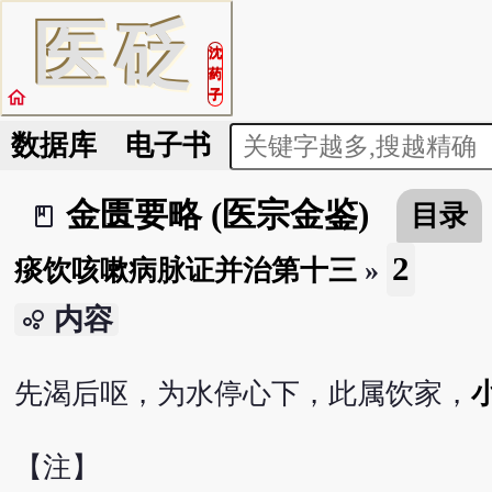
医
砭
沈
药
home
子
数据库
电子书
金匮要略 (医宗金鉴)
目录
book_2
2
痰饮咳嗽病脉证并治第十三
»
内容
bubble_chart
先渴后呕，为水停心下，此属饮家，
【注】