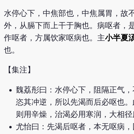
水停心下，中焦部也，中焦属胃，故
外，从膈下而上干于胸也。病呕者，
作呕者，方属饮家呕病也。主
小半夏
也。
【集注】
魏荔彤曰：水停心下，阻隔正气，
恣其冲逆，所以先渴而后必呕也。
则用辛燥，治渴必用寒润，大相径
尤怡曰：先渴后呕者，本无呕病，