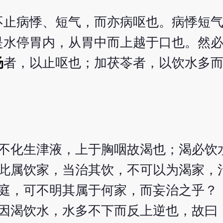
不止病悸、短气，而亦病呕也。病悸短
是水停胃内，从胃中而上越于口也。然
汤
者，以止呕也；加茯苓者，以饮水多
不化生津液，上于胸咽故渴也；渴必饮
此属饮家，当治其饮，不可以为渴家，
庭，可不明其属于何家，而妄治之乎？
因渴饮水，水多不下而反上逆也，故曰