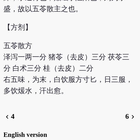
盛，故以五苓散主之也。
【方剂】
五苓散方
泽泻一两一分 猪苓（去皮）三分 茯苓三
分 白术三分 桂（去皮）二分
右五味，为末，白饮服方寸匕，日三服，
多饮煖水，汗出愈。
4
6
chevron_left
chevron_right
English version