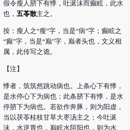
假令瘦人脐下有悸，吐涎沫而癫眩，此水
也，
五苓散
主之。
按：瘦人之“瘦”字，当是“病”字；癫眩之
“癫”字，当是“巅”字，巅者头也，文义相
属，此传写之诡。
【注】
悸者，筑筑然跳动病也。上条心下有悸，
是水停心下为病也；此条脐下有悸，是水
停脐下为病也。若欲作奔豚，则为阳虚，
当以茯苓桂枝甘草大枣汤主之；今吐涎
沫，水逆胃也，巅眩水阻阳也，则为水