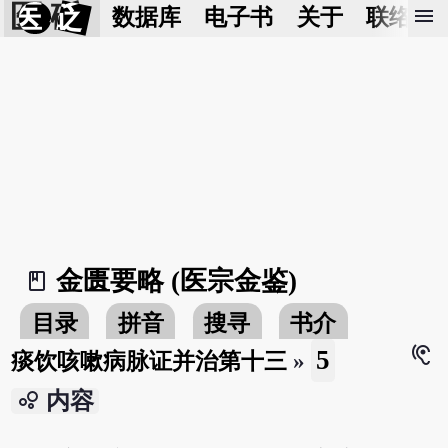
医 砭
menu
数据库
电子书
关于
联络我
金匮要略 (医宗金鉴)
book_2
目录
拼音
搜寻
书介
hearing
5
痰饮咳嗽病脉证并治第十三
»
bubble_chart
内容