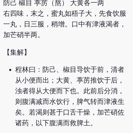
防己 椒目 葶苈（熬） 大黄各一两
右四味，末之，蜜丸如梧子大，先食饮服
一丸，日三服，稍增。口中有津液渴者，
加芒硝半两。
【集解】
程林曰：防己、椒目导饮于前，清者
从小便而出；大黄、葶苈推饮于后，
浊者得从大便而下也。此前后分消，
则腹满减而水饮行，脾气转而津液生
矣。若渴则甚于口舌干燥，加芒硝佐
诸药，以下腹满而救脾土。