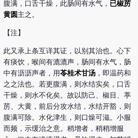
腹满，口舌干燥，此肠间有水气，
已椒苈
黄圆
主之。
【注】
此又承上条互详其证，以别其治也。心下
有痰饮，喉间有漉漉声，肠间有水气，肠
中有沥沥声者，用
苓桂术甘汤
，即温药和
之之法也。若更腹满，则水结实矣，口舌
干燥，则水不化矣。故以防己、椒目、葶
苈、大黄，前后分攻水结，水结开豁，则
腹满可除。水化津生，则口燥可滋。小服
而频，示缓治之意。稍增者，稍稍增服