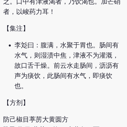
之。口中有津液渴者，乃饮渴也。加芒硝
者，以峻药力耳！
【集注】
李彣曰：腹满，水聚于胃也。肠间有
水气，则湿渍中焦，津液不为灌溉，
故口舌干燥。前云水走肠间，沥沥有
声为痰饮，此肠间有水气，即痰饮
也。
【方剂】
防己椒目葶苈大黄圆方