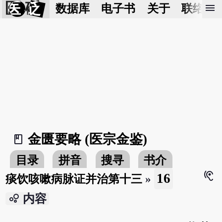
医 砭
menu
数据库
电子书
关于
联络我
金匮要略 (医宗金鉴)
book_2
目录
拼音
搜寻
书介
hearing
16
痰饮咳嗽病脉证并治第十三
»
bubble_chart
内容